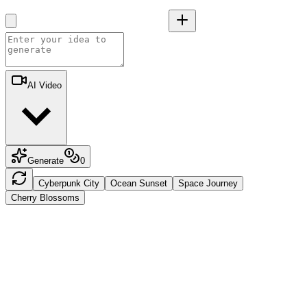
AI Video
Generate
0
Cyberpunk City
Ocean Sunset
Space Journey
Cherry Blossoms