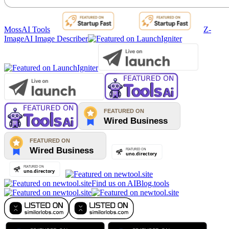
MossAI Tools
Z-
Image
AI Image Describer
Find us on AIBlog.tools