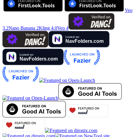
Veo
3.2
Nano Banana 2
Kling 4.0
Veo 4