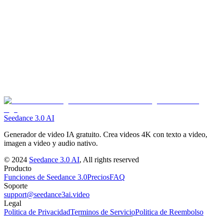
Si, funciona en cualquier navegador moderno en escritorio, tableta y
movil. El renderizado ocurre en la nube, las especificaciones de tu
dispositivo no afectan la calidad.
Prueba Seedance 3.0 gratis
Seedance 3.0 AI
Generador de video IA gratuito. Crea videos 4K con texto a video,
imagen a video y audio nativo.
©
2024
Seedance 3.0 AI
, All rights reserved
Producto
Funciones de Seedance 3.0
Precios
FAQ
Soporte
support@seedance3ai.video
Legal
Politica de Privacidad
Terminos de Servicio
Politica de Reembolso