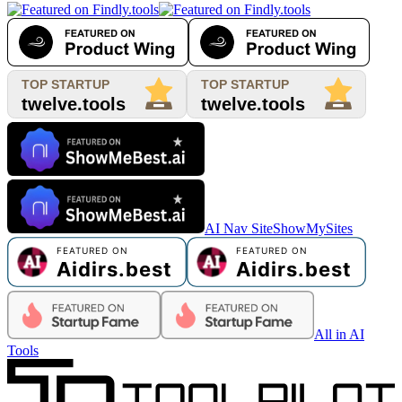
AI Nav Site
ShowMySites
All in AI
Tools